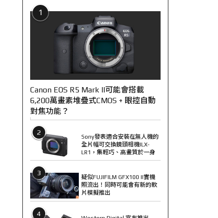
1
Canon EOS R5 Mark II可能會搭載
6,200萬畫素堆疊式CMOS + 眼控自動
對焦功能？
2
Sony發表適合安裝在無人機的
全片幅可交換鏡頭相機ILX-
LR1，集輕巧、高畫質於一身
3
疑似FUJIFILM GFX100 II實機
照流出！同時可能會有新的軟
片模擬推出
4
Western Digital 宣布推出