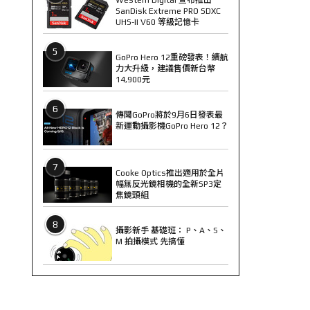
SanDisk Extreme PRO SDXC
UHS-II V60 等級記憶卡
5
GoPro Hero 12重磅發表！續航
力大升級，建議售價新台幣
14,900元
6
傳聞GoPro將於9月6日發表最
新運動攝影機GoPro Hero 12？
7
Cooke Optics推出適用於全片
幅無反光鏡相機的全新SP3定
焦鏡頭組
8
攝影新手 基礎班： P、A、S、
M 拍攝模式 先搞懂