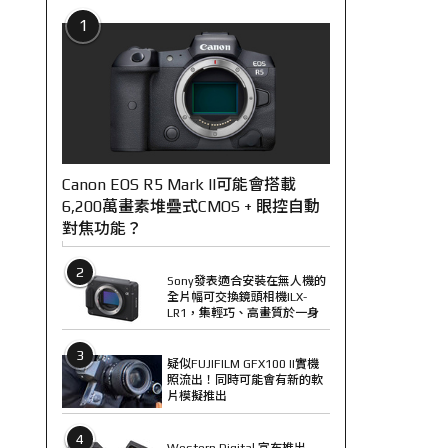
1
Canon EOS R5 Mark II可能會搭載
6,200萬畫素堆疊式CMOS + 眼控自動
對焦功能？
2
Sony發表適合安裝在無人機的
全片幅可交換鏡頭相機ILX-
LR1，集輕巧、高畫質於一身
3
疑似FUJIFILM GFX100 II實機
照流出！同時可能會有新的軟
片模擬推出
4
Western Digital 宣布推出