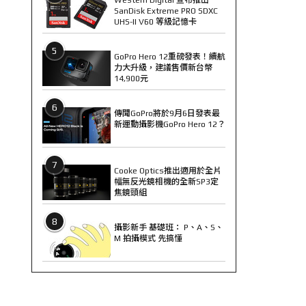
SanDisk Extreme PRO SDXC
UHS-II V60 等級記憶卡
5
GoPro Hero 12重磅發表！續航
力大升級，建議售價新台幣
14,900元
6
傳聞GoPro將於9月6日發表最
新運動攝影機GoPro Hero 12？
7
Cooke Optics推出適用於全片
幅無反光鏡相機的全新SP3定
焦鏡頭組
8
攝影新手 基礎班： P、A、S、
M 拍攝模式 先搞懂