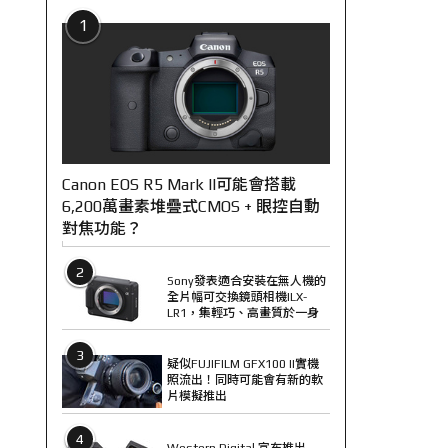
1
Canon EOS R5 Mark II可能會搭載
6,200萬畫素堆疊式CMOS + 眼控自動
對焦功能？
2
Sony發表適合安裝在無人機的
全片幅可交換鏡頭相機ILX-
LR1，集輕巧、高畫質於一身
3
疑似FUJIFILM GFX100 II實機
照流出！同時可能會有新的軟
片模擬推出
4
Western Digital 宣布推出