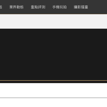
活
業界動態
重點評測
手機玩拍
攝影擂臺