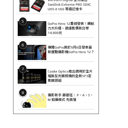
SanDisk Extreme PRO SDXC
UHS-II V60 等級記憶卡
5
GoPro Hero 12重磅發表！續航
力大升級，建議售價新台幣
14,900元
6
傳聞GoPro將於9月6日發表最
新運動攝影機GoPro Hero 12？
7
Cooke Optics推出適用於全片
幅無反光鏡相機的全新SP3定
焦鏡頭組
8
攝影新手 基礎班： P、A、S、
M 拍攝模式 先搞懂