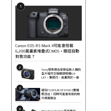
1
Canon EOS R5 Mark II可能會搭載
6,200萬畫素堆疊式CMOS + 眼控自動
對焦功能？
2
Sony發表適合安裝在無人機的
全片幅可交換鏡頭相機ILX-
LR1，集輕巧、高畫質於一身
3
疑似FUJIFILM GFX100 II實機
照流出！同時可能會有新的軟
片模擬推出
4
Western Digital 宣布推出