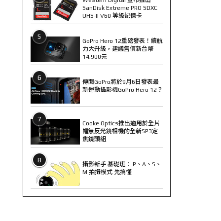
SanDisk Extreme PRO SDXC
UHS-II V60 等級記憶卡
5
GoPro Hero 12重磅發表！續航
力大升級，建議售價新台幣
14,900元
6
傳聞GoPro將於9月6日發表最
新運動攝影機GoPro Hero 12？
7
Cooke Optics推出適用於全片
幅無反光鏡相機的全新SP3定
焦鏡頭組
8
攝影新手 基礎班： P、A、S、
M 拍攝模式 先搞懂