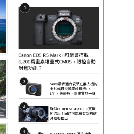
1
Canon EOS R5 Mark II可能會搭載
6,200萬畫素堆疊式CMOS + 眼控自動
對焦功能？
2
Sony發表適合安裝在無人機的
全片幅可交換鏡頭相機ILX-
LR1，集輕巧、高畫質於一身
3
疑似FUJIFILM GFX100 II實機
照流出！同時可能會有新的軟
片模擬推出
4
Western Digital 宣布推出