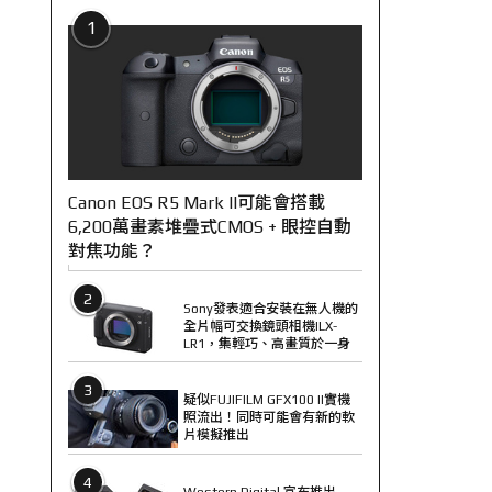
1
Canon EOS R5 Mark II可能會搭載
6,200萬畫素堆疊式CMOS + 眼控自動
對焦功能？
2
Sony發表適合安裝在無人機的
全片幅可交換鏡頭相機ILX-
LR1，集輕巧、高畫質於一身
3
疑似FUJIFILM GFX100 II實機
照流出！同時可能會有新的軟
片模擬推出
4
Western Digital 宣布推出