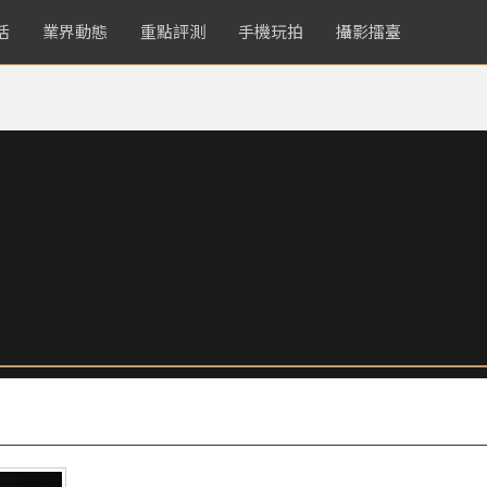
活
業界動態
重點評測
手機玩拍
攝影擂臺