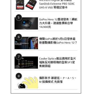
SanDisk Extreme PRO SDXC
UHS-II V60 等級記憶卡
5
GoPro Hero 12重磅發表！續航
力大升級，建議售價新台幣
14,900元
6
傳聞GoPro將於9月6日發表最
新運動攝影機GoPro Hero 12？
7
Cooke Optics推出適用於全片
幅無反光鏡相機的全新SP3定
焦鏡頭組
8
攝影新手 基礎班： P、A、S、
M 拍攝模式 先搞懂