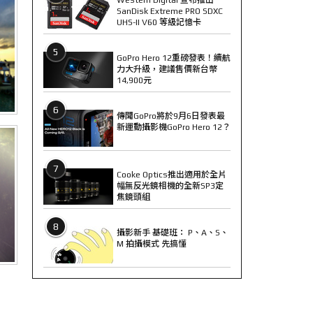
SanDisk Extreme PRO SDXC
UHS-II V60 等級記憶卡
5
GoPro Hero 12重磅發表！續航
力大升級，建議售價新台幣
14,900元
6
傳聞GoPro將於9月6日發表最
新運動攝影機GoPro Hero 12？
7
Cooke Optics推出適用於全片
幅無反光鏡相機的全新SP3定
焦鏡頭組
8
攝影新手 基礎班： P、A、S、
M 拍攝模式 先搞懂