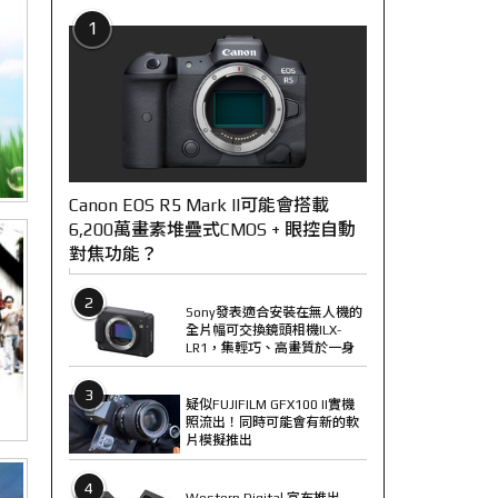
1
Canon EOS R5 Mark II可能會搭載
6,200萬畫素堆疊式CMOS + 眼控自動
對焦功能？
2
Sony發表適合安裝在無人機的
全片幅可交換鏡頭相機ILX-
LR1，集輕巧、高畫質於一身
3
疑似FUJIFILM GFX100 II實機
照流出！同時可能會有新的軟
片模擬推出
4
Western Digital 宣布推出