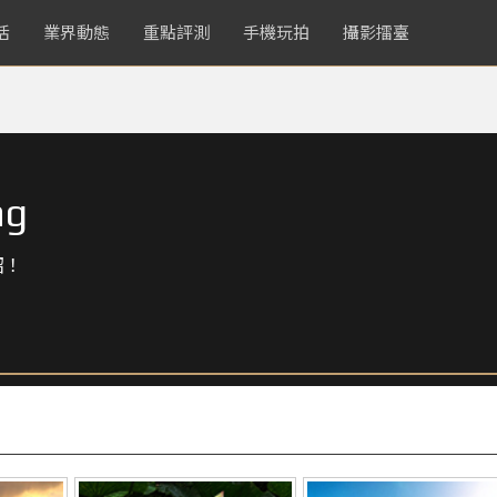
活
業界動態
重點評測
手機玩拍
攝影擂臺
ng
紹！