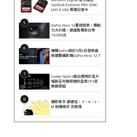
SanDisk Extreme PRO SDXC
UHS-II V60 等級記憶卡
5
GoPro Hero 12重磅發表！續航
力大升級，建議售價新台幣
14,900元
6
傳聞GoPro將於9月6日發表最
新運動攝影機GoPro Hero 12？
7
Cooke Optics推出適用於全片
幅無反光鏡相機的全新SP3定
焦鏡頭組
8
攝影新手 基礎班： P、A、S、
M 拍攝模式 先搞懂