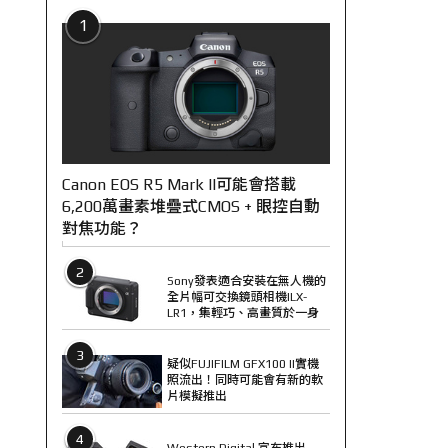
1
Canon EOS R5 Mark II可能會搭載
6,200萬畫素堆疊式CMOS + 眼控自動
對焦功能？
2
Sony發表適合安裝在無人機的
全片幅可交換鏡頭相機ILX-
LR1，集輕巧、高畫質於一身
3
疑似FUJIFILM GFX100 II實機
照流出！同時可能會有新的軟
片模擬推出
4
Western Digital 宣布推出