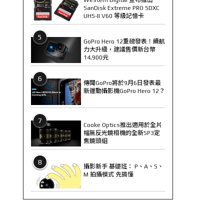
SanDisk Extreme PRO SDXC
UHS-II V60 等級記憶卡
5
GoPro Hero 12重磅發表！續航
力大升級，建議售價新台幣
14,900元
6
傳聞GoPro將於9月6日發表最
新運動攝影機GoPro Hero 12？
7
Cooke Optics推出適用於全片
幅無反光鏡相機的全新SP3定
焦鏡頭組
8
攝影新手 基礎班： P、A、S、
M 拍攝模式 先搞懂