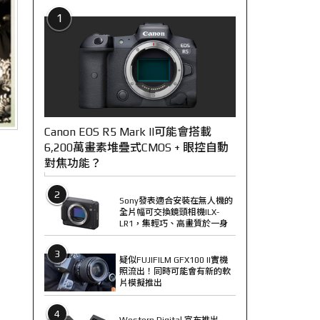
1
Canon EOS R5 Mark II可能會搭載
6,200萬畫素堆疊式CMOS + 眼控自動
對焦功能？
2
Sony發表適合安裝在無人機的
全片幅可交換鏡頭相機ILX-
LR1，集輕巧、高畫質於一身
3
疑似FUJIFILM GFX100 II實機
照流出！同時可能會有新的軟
片模擬推出
4
Western Digital 宣布推出