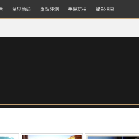
活
業界動態
重點評測
手機玩拍
攝影擂臺