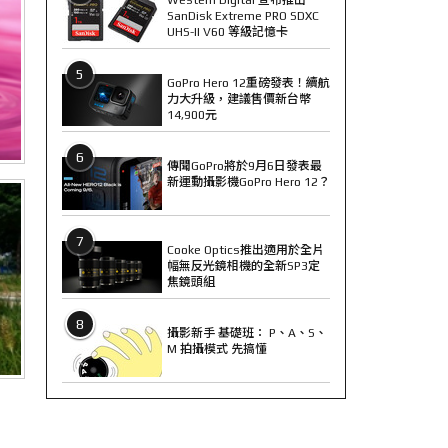
SanDisk Extreme PRO SDXC
UHS-II V60 等級記憶卡
5
GoPro Hero 12重磅發表！續航
力大升級，建議售價新台幣
14,900元
6
傳聞GoPro將於9月6日發表最
新運動攝影機GoPro Hero 12？
7
Cooke Optics推出適用於全片
幅無反光鏡相機的全新SP3定
焦鏡頭組
8
攝影新手 基礎班： P、A、S、
M 拍攝模式 先搞懂