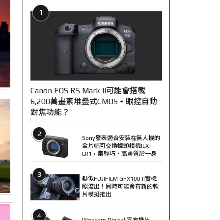
1
Canon EOS R5 Mark II可能會搭載
6,200萬畫素堆疊式CMOS + 眼控自動
對焦功能？
2
Sony發表適合安裝在無人機的
全片幅可交換鏡頭相機ILX-
LR1，集輕巧、高畫質於一身
3
疑似FUJIFILM GFX100 II實機
照流出！同時可能會有新的軟
片模擬推出
4
Western Digital 宣布推出