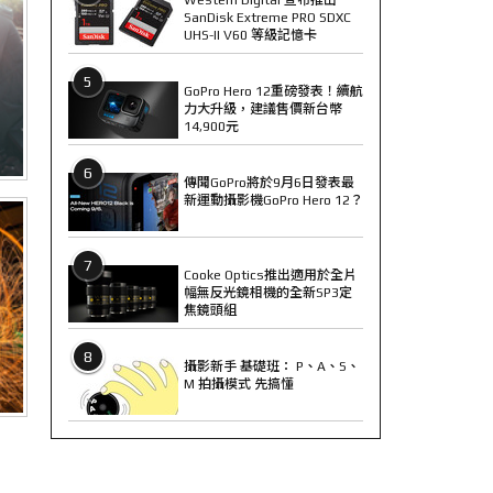
SanDisk Extreme PRO SDXC
UHS-II V60 等級記憶卡
5
GoPro Hero 12重磅發表！續航
力大升級，建議售價新台幣
14,900元
6
傳聞GoPro將於9月6日發表最
新運動攝影機GoPro Hero 12？
7
Cooke Optics推出適用於全片
幅無反光鏡相機的全新SP3定
焦鏡頭組
8
攝影新手 基礎班： P、A、S、
M 拍攝模式 先搞懂