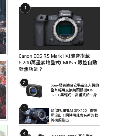
1
Canon EOS R5 Mark II可能會搭載
6,200萬畫素堆疊式CMOS + 眼控自動
對焦功能？
2
Sony發表適合安裝在無人機的
全片幅可交換鏡頭相機ILX-
LR1，集輕巧、高畫質於一身
3
疑似FUJIFILM GFX100 II實機
照流出！同時可能會有新的軟
片模擬推出
4
Western Digital 宣布推出