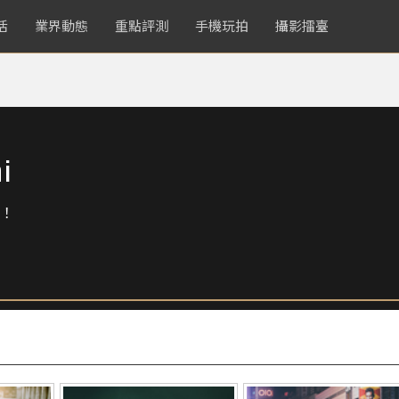
活
業界動態
重點評測
手機玩拍
攝影擂臺
i
！