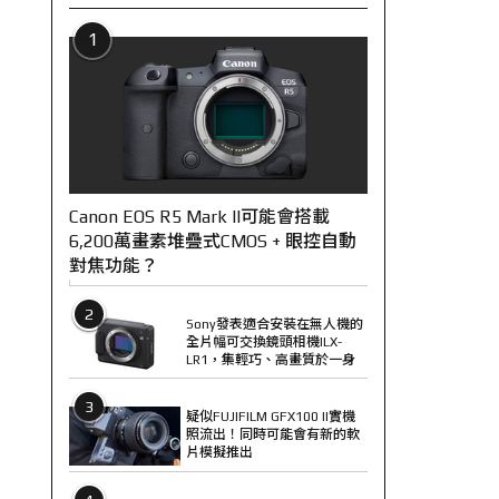
1
Canon EOS R5 Mark II可能會搭載
6,200萬畫素堆疊式CMOS + 眼控自動
對焦功能？
2
Sony發表適合安裝在無人機的
全片幅可交換鏡頭相機ILX-
LR1，集輕巧、高畫質於一身
3
疑似FUJIFILM GFX100 II實機
照流出！同時可能會有新的軟
片模擬推出