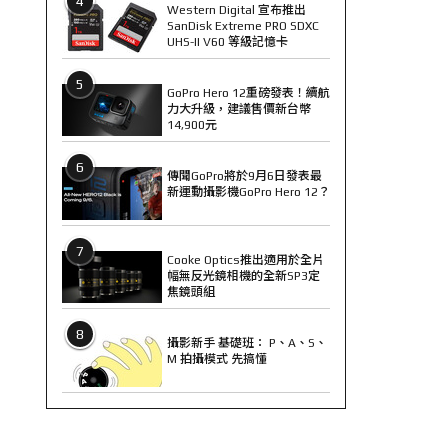
4
Western Digital 宣布推出
SanDisk Extreme PRO SDXC
UHS-II V60 等級記憶卡
5
GoPro Hero 12重磅發表！續航
力大升級，建議售價新台幣
14,900元
6
傳聞GoPro將於9月6日發表最
新運動攝影機GoPro Hero 12？
7
Cooke Optics推出適用於全片
幅無反光鏡相機的全新SP3定
焦鏡頭組
8
攝影新手 基礎班： P、A、S、
M 拍攝模式 先搞懂