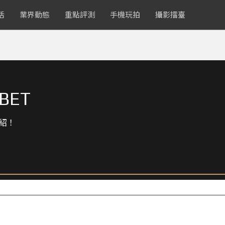
活
業界動態
重點評測
手機玩拍
攝影擂臺
ABET
紹！