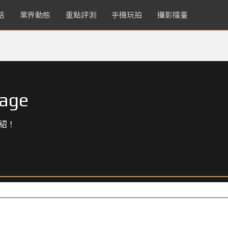
活
業界動態
重點評測
手機玩拍
攝影擂臺
rage
紹！