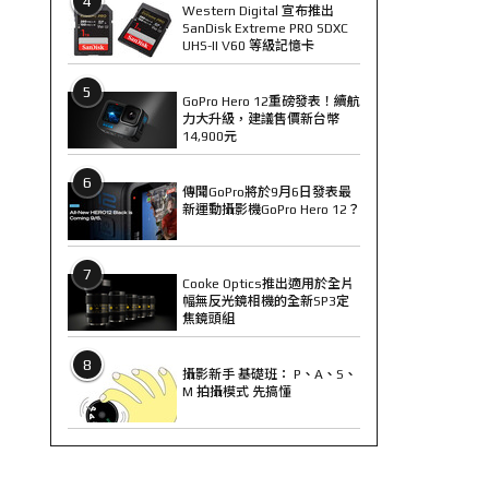
4
Western Digital 宣布推出
SanDisk Extreme PRO SDXC
UHS-II V60 等級記憶卡
5
GoPro Hero 12重磅發表！續航
力大升級，建議售價新台幣
14,900元
6
傳聞GoPro將於9月6日發表最
新運動攝影機GoPro Hero 12？
7
Cooke Optics推出適用於全片
幅無反光鏡相機的全新SP3定
焦鏡頭組
8
攝影新手 基礎班： P、A、S、
M 拍攝模式 先搞懂