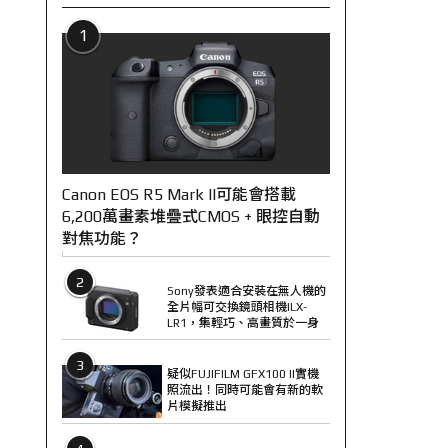
1
Canon EOS R5 Mark II可能會搭載
6,200萬畫素堆疊式CMOS + 眼控自動
對焦功能？
2
Sony發表適合安裝在無人機的
全片幅可交換鏡頭相機ILX-
LR1，集輕巧、高畫質於一身
3
疑似FUJIFILM GFX100 II實機
照流出！同時可能會有新的軟
片模擬推出