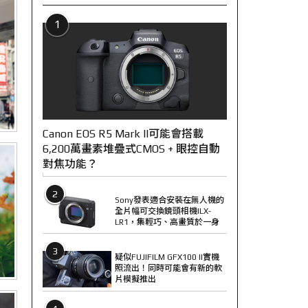
1
Canon EOS R5 Mark II可能會搭載
6,200萬畫素堆疊式CMOS + 眼控自動
對焦功能？
2
Sony發表適合安裝在無人機的
全片幅可交換鏡頭相機ILX-
LR1，集輕巧、高畫質於一身
3
疑似FUJIFILM GFX100 II實機
照流出！同時可能會有新的軟
片模擬推出