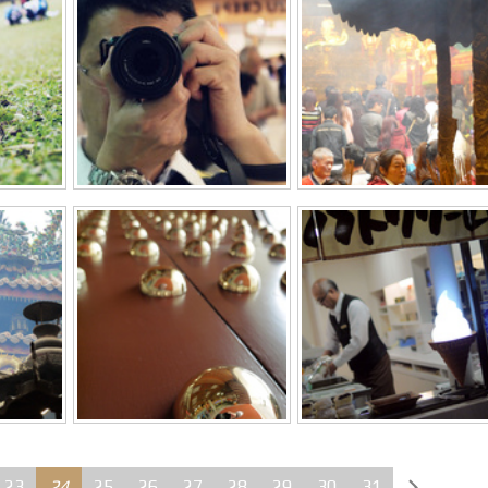
23
24
25
26
27
28
29
30
31