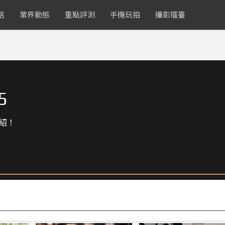
活
業界動態
重點評測
手機玩拍
攝影擂臺
5
紹！