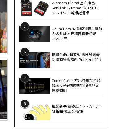
4
Western Digital 宣布推出
SanDisk Extreme PRO SDXC
UHS-II V60 等級記憶卡
5
GoPro Hero 12重磅發表！續航
力大升級，建議售價新台幣
14,900元
6
傳聞GoPro將於9月6日發表最
新運動攝影機GoPro Hero 12？
7
Cooke Optics推出適用於全片
幅無反光鏡相機的全新SP3定
焦鏡頭組
8
攝影新手 基礎班： P、A、S、
M 拍攝模式 先搞懂