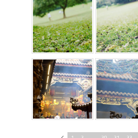
1
2
…
20
21
22