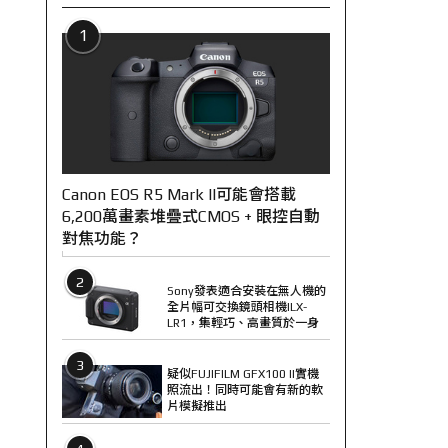
1
Canon EOS R5 Mark II可能會搭載
6,200萬畫素堆疊式CMOS + 眼控自動
對焦功能？
2
Sony發表適合安裝在無人機的
全片幅可交換鏡頭相機ILX-
LR1，集輕巧、高畫質於一身
3
疑似FUJIFILM GFX100 II實機
照流出！同時可能會有新的軟
片模擬推出