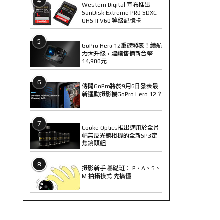
4
Western Digital 宣布推出
SanDisk Extreme PRO SDXC
UHS-II V60 等級記憶卡
5
GoPro Hero 12重磅發表！續航
力大升級，建議售價新台幣
14,900元
6
傳聞GoPro將於9月6日發表最
新運動攝影機GoPro Hero 12？
7
Cooke Optics推出適用於全片
幅無反光鏡相機的全新SP3定
焦鏡頭組
8
攝影新手 基礎班： P、A、S、
M 拍攝模式 先搞懂