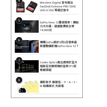
4
Western Digital 宣布推出
SanDisk Extreme PRO SDXC
UHS-II V60 等級記憶卡
5
GoPro Hero 12重磅發表！續航
力大升級，建議售價新台幣
14,900元
6
傳聞GoPro將於9月6日發表最
新運動攝影機GoPro Hero 12？
7
Cooke Optics推出適用於全片
幅無反光鏡相機的全新SP3定
焦鏡頭組
8
攝影新手 基礎班： P、A、S、
M 拍攝模式 先搞懂