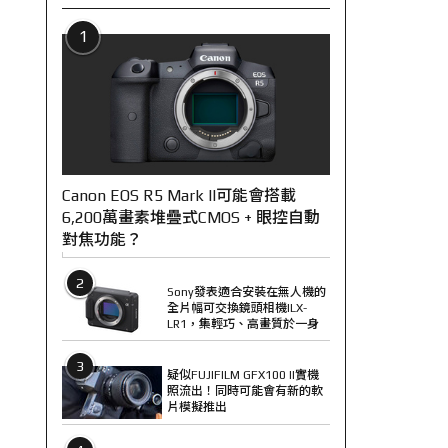
1
Canon EOS R5 Mark II可能會搭載
6,200萬畫素堆疊式CMOS + 眼控自動
對焦功能？
2
Sony發表適合安裝在無人機的
全片幅可交換鏡頭相機ILX-
LR1，集輕巧、高畫質於一身
3
疑似FUJIFILM GFX100 II實機
照流出！同時可能會有新的軟
片模擬推出