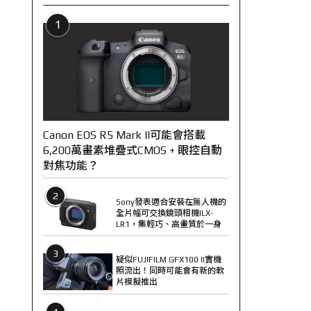
1
Canon EOS R5 Mark II可能會搭載
6,200萬畫素堆疊式CMOS + 眼控自動
對焦功能？
2
Sony發表適合安裝在無人機的
全片幅可交換鏡頭相機ILX-
LR1，集輕巧、高畫質於一身
3
疑似FUJIFILM GFX100 II實機
照流出！同時可能會有新的軟
片模擬推出