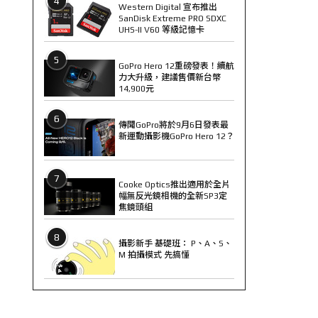
4
Western Digital 宣布推出
SanDisk Extreme PRO SDXC
UHS-II V60 等級記憶卡
5
GoPro Hero 12重磅發表！續航
力大升級，建議售價新台幣
14,900元
6
傳聞GoPro將於9月6日發表最
新運動攝影機GoPro Hero 12？
7
Cooke Optics推出適用於全片
幅無反光鏡相機的全新SP3定
焦鏡頭組
8
攝影新手 基礎班： P、A、S、
M 拍攝模式 先搞懂