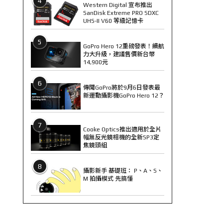
4
Western Digital 宣布推出
SanDisk Extreme PRO SDXC
UHS-II V60 等級記憶卡
5
GoPro Hero 12重磅發表！續航
力大升級，建議售價新台幣
14,900元
6
傳聞GoPro將於9月6日發表最
新運動攝影機GoPro Hero 12？
7
Cooke Optics推出適用於全片
幅無反光鏡相機的全新SP3定
焦鏡頭組
8
攝影新手 基礎班： P、A、S、
M 拍攝模式 先搞懂