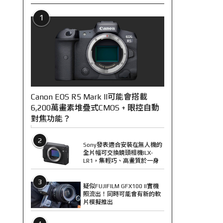
1
Canon EOS R5 Mark II可能會搭載
6,200萬畫素堆疊式CMOS + 眼控自動
對焦功能？
2
Sony發表適合安裝在無人機的
全片幅可交換鏡頭相機ILX-
LR1，集輕巧、高畫質於一身
3
疑似FUJIFILM GFX100 II實機
照流出！同時可能會有新的軟
片模擬推出