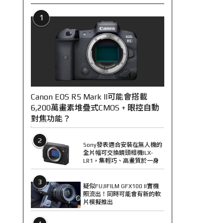
1
Canon EOS R5 Mark II可能會搭載
6,200萬畫素堆疊式CMOS + 眼控自動
對焦功能？
2
Sony發表適合安裝在無人機的
全片幅可交換鏡頭相機ILX-
LR1，集輕巧、高畫質於一身
3
疑似FUJIFILM GFX100 II實機
照流出！同時可能會有新的軟
片模擬推出