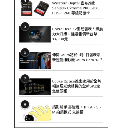
4
Western Digital 宣布推出
SanDisk Extreme PRO SDXC
UHS-II V60 等級記憶卡
5
GoPro Hero 12重磅發表！續航
力大升級，建議售價新台幣
14,900元
6
傳聞GoPro將於9月6日發表最
新運動攝影機GoPro Hero 12？
7
Cooke Optics推出適用於全片
幅無反光鏡相機的全新SP3定
焦鏡頭組
8
攝影新手 基礎班： P、A、S、
M 拍攝模式 先搞懂