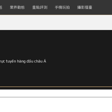
活
業界動態
重點評測
手機玩拍
攝影擂臺
m
trực tuyến hàng đầu châu Á