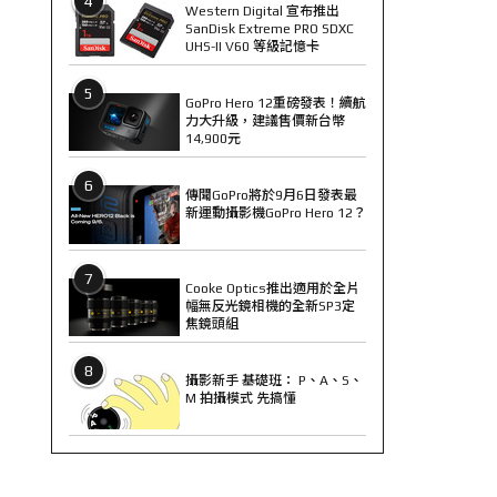
4
Western Digital 宣布推出
SanDisk Extreme PRO SDXC
UHS-II V60 等級記憶卡
5
GoPro Hero 12重磅發表！續航
力大升級，建議售價新台幣
14,900元
6
傳聞GoPro將於9月6日發表最
新運動攝影機GoPro Hero 12？
7
Cooke Optics推出適用於全片
幅無反光鏡相機的全新SP3定
焦鏡頭組
8
攝影新手 基礎班： P、A、S、
M 拍攝模式 先搞懂