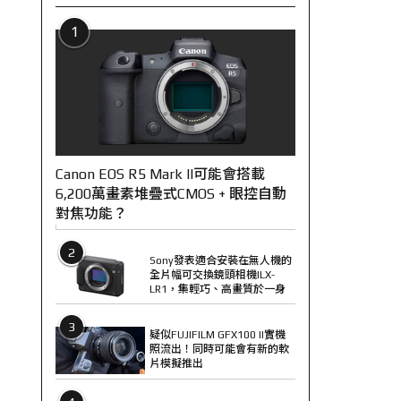
1
Canon EOS R5 Mark II可能會搭載
6,200萬畫素堆疊式CMOS + 眼控自動
對焦功能？
2
Sony發表適合安裝在無人機的
全片幅可交換鏡頭相機ILX-
LR1，集輕巧、高畫質於一身
3
疑似FUJIFILM GFX100 II實機
照流出！同時可能會有新的軟
片模擬推出