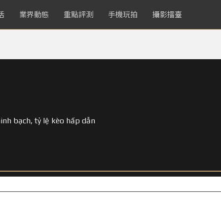
活
業界動態
重點評測
手機玩拍
攝影擂臺
nh bạch, tỷ lệ kèo hấp dẫn