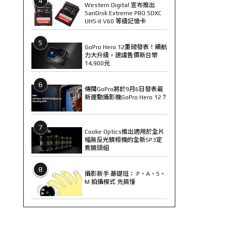
4
Western Digital 宣布推出
SanDisk Extreme PRO SDXC
UHS-II V60 等級記憶卡
5
GoPro Hero 12重磅發表！續航
力大升級，建議售價新台幣
14,900元
6
傳聞GoPro將於9月6日發表最
新運動攝影機GoPro Hero 12？
7
Cooke Optics推出適用於全片
幅無反光鏡相機的全新SP3定
焦鏡頭組
8
攝影新手 基礎班： P、A、S、
M 拍攝模式 先搞懂