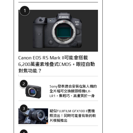
1
Canon EOS R5 Mark II可能會搭載
6,200萬畫素堆疊式CMOS + 眼控自動
對焦功能？
2
Sony發表適合安裝在無人機的
全片幅可交換鏡頭相機ILX-
LR1，集輕巧、高畫質於一身
3
疑似FUJIFILM GFX100 II實機
照流出！同時可能會有新的軟
片模擬推出