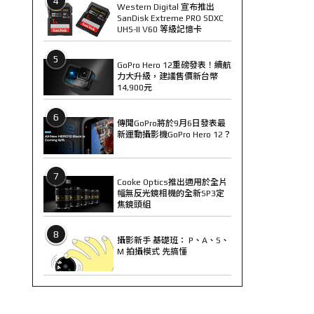
4
Western Digital 宣布推出
SanDisk Extreme PRO SDXC
UHS-II V60 等級記憶卡
5
GoPro Hero 12重磅發表！續航
力大升級，建議售價新台幣
14,900元
6
傳聞GoPro將於9月6日發表最
新運動攝影機GoPro Hero 12？
7
Cooke Optics推出適用於全片
幅無反光鏡相機的全新SP3定
焦鏡頭組
8
攝影新手 基礎班： P、A、S、
M 拍攝模式 先搞懂