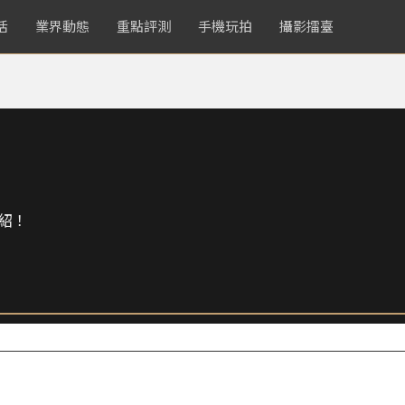
活
業界動態
重點評測
手機玩拍
攝影擂臺
1
紹！