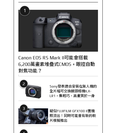
1
Canon EOS R5 Mark II可能會搭載
6,200萬畫素堆疊式CMOS + 眼控自動
對焦功能？
2
Sony發表適合安裝在無人機的
全片幅可交換鏡頭相機ILX-
LR1，集輕巧、高畫質於一身
3
疑似FUJIFILM GFX100 II實機
照流出！同時可能會有新的軟
片模擬推出