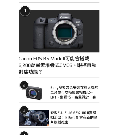
1
Canon EOS R5 Mark II可能會搭載
6,200萬畫素堆疊式CMOS + 眼控自動
對焦功能？
2
Sony發表適合安裝在無人機的
全片幅可交換鏡頭相機ILX-
LR1，集輕巧、高畫質於一身
3
疑似FUJIFILM GFX100 II實機
照流出！同時可能會有新的軟
片模擬推出