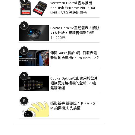
4
Western Digital 宣布推出
SanDisk Extreme PRO SDXC
UHS-II V60 等級記憶卡
5
GoPro Hero 12重磅發表！續航
力大升級，建議售價新台幣
14,900元
6
傳聞GoPro將於9月6日發表最
新運動攝影機GoPro Hero 12？
7
Cooke Optics推出適用於全片
幅無反光鏡相機的全新SP3定
焦鏡頭組
8
攝影新手 基礎班： P、A、S、
M 拍攝模式 先搞懂