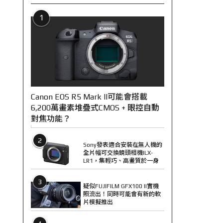
1
Canon EOS R5 Mark II可能會搭載
6,200萬畫素堆疊式CMOS + 眼控自動
對焦功能？
2
Sony發表適合安裝在無人機的
全片幅可交換鏡頭相機ILX-
LR1，集輕巧、高畫質於一身
3
疑似FUJIFILM GFX100 II實機
照流出！同時可能會有新的軟
片模擬推出