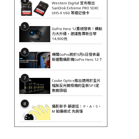
4
Western Digital 宣布推出
SanDisk Extreme PRO SDXC
UHS-II V60 等級記憶卡
5
GoPro Hero 12重磅發表！續航
力大升級，建議售價新台幣
14,900元
6
傳聞GoPro將於9月6日發表最
新運動攝影機GoPro Hero 12？
7
Cooke Optics推出適用於全片
幅無反光鏡相機的全新SP3定
焦鏡頭組
8
攝影新手 基礎班： P、A、S、
M 拍攝模式 先搞懂