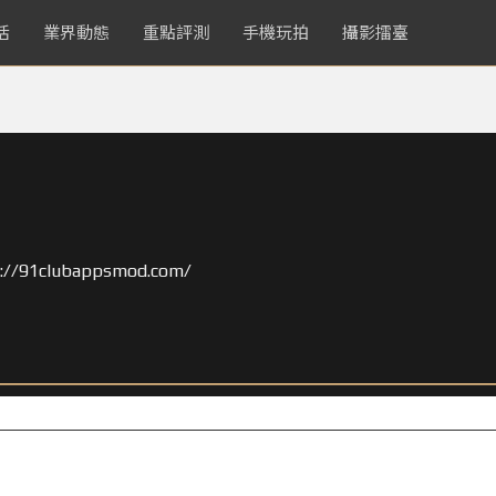
活
業界動態
重點評測
手機玩拍
攝影擂臺
tps://91clubappsmod.com/