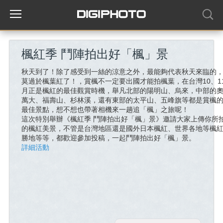
楓紅季 鬥陣拍出好「楓」景
秋天到了！除了感受到一絲的涼意之外，最能夠代表秋天來臨的
莫過於楓葉紅了！，賞楓不一定要出國才能拍楓葉，在台灣10、1
月正是楓紅的最佳觀賞時機，舉凡北部的陽明山、烏來，中部的
萬大、福壽山、杉林溪，還有東部的太平山、五峰旗等都是賞楓
最佳景點，想不想也帶著相機來一趟追「楓」之旅呢！
這次特別舉辦《楓紅季 鬥陣拍出好「楓」景》邀請大家上傳你所
的楓紅美景，不管是台灣地區還是國外日本楓紅、世界各地等楓
勝地等等，都歡迎參加投稿，一起鬥陣拍出好「楓」景。
詳細活動