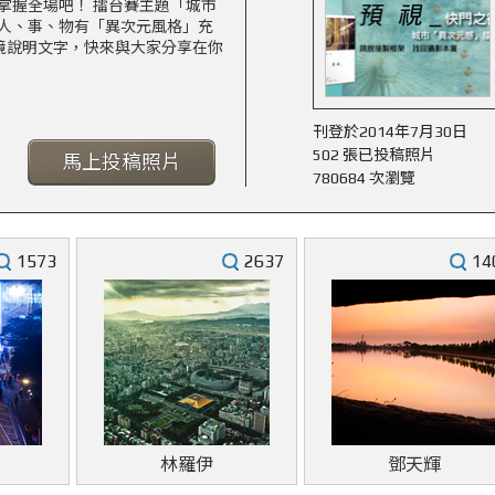
掌握全場吧！ 擂台賽主題「城市
人、事、物有「異次元風格」充
境說明文字，快來與大家分享在你
刊登於2014年7月30日
502 張已投稿照片
馬上投稿照片
780684 次瀏覽
1573
2637
14
林羅伊
鄧天輝