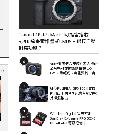
Canon EOS R5 Mark II可能會搭載
6,200萬畫素堆疊式CMOS + 眼控自動
對焦功能？
2
Sony發表適合安裝在無人機的
全片幅可交換鏡頭相機ILX-
07
LR1，集輕巧、高畫質於一身
3
疑似FUJIFILM GFX100 II實機
照流出！同時可能會有新的軟
片模擬推出
4
Western Digital 宣布推出
SanDisk Extreme PRO SDXC
UHS-II V60 等級記憶卡