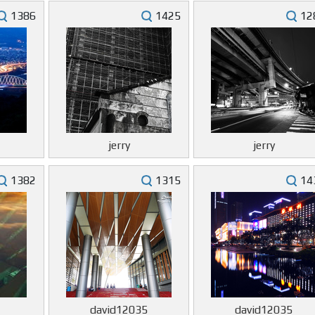
1386
1425
12
jerry
jerry
1382
1315
14
david12035
david12035