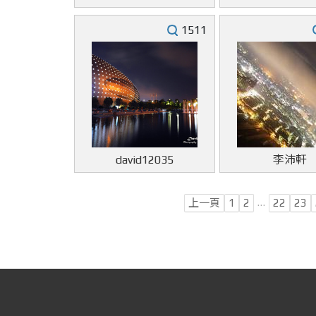
1511
david12035
李沛軒
…
上一頁
1
2
22
23