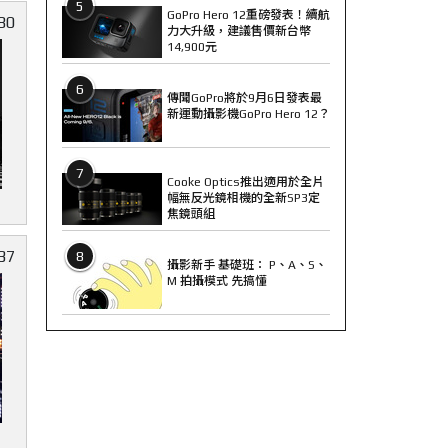
5
GoPro Hero 12重磅發表！續航
80
力大升級，建議售價新台幣
14,900元
6
傳聞GoPro將於9月6日發表最
新運動攝影機GoPro Hero 12？
7
Cooke Optics推出適用於全片
幅無反光鏡相機的全新SP3定
焦鏡頭組
37
8
攝影新手 基礎班： P、A、S、
M 拍攝模式 先搞懂