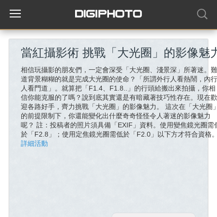
當紅攝影術 挑戰「大光圈」的影像魅
相信玩攝影的朋友們，一定會深受「大光圈、淺景深」所著迷。
道背景糊糊的就是完成大光圈的使命？「所謂外行人看熱鬧，內
人看門道」。就算把「F1.4、F1.8..」的行頭給搬出來拍攝，你相
信你能克服的了嗎？說到底其實還是有暗藏著技巧性存在。現在
迎各路好手，齊力挑戰「大光圈」的影像魅力。 這次在「大光圈
的前提限制下，你還能變化出什麼奇奇怪怪令人著迷的影像魅力
呢？ 註：投稿者的照片須具備「EXIF」資料。使用變焦鏡光圈需
於「F2.8」；使用定焦鏡光圈需低於「F2.0」以下方才符合資格
詳細活動