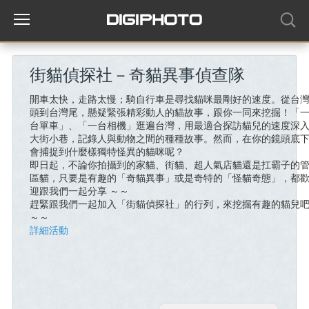
街貓偵探社－奇貓異事偵查隊
開車太快，走路太慢；騎自行車是尋找貓咪最剛好的速度。從台
頭到台灣尾，懸疑緊張精彩動人的貓故事，跟你一同來挖掘！「
台單車」、「一台相機」逛遍台灣，用最適合探訪貓兒的速度深
大街小巷，記錄人與動物之間的種種故事。然而，在你的鏡頭底
會捕捉到什麼樣獨特怪異的貓咪呢？
即日起，不論你拍攝到的家貓、街貓、超人氣店貓還是扛霸子的
區貓，只要是有趣的「奇貓異事」或是奇特的「怪貓奇態」，都
迎跟我們一起分享 ～～
趕緊跟我們一起加入「街貓偵探社」的行列，來挖掘有趣的貓兒
～～
詳細活動