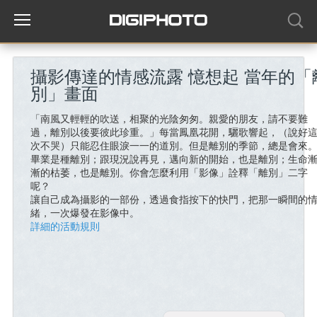
攝影傳達的情感流露 憶想起 當年的「
別」畫面
「南風又輕輕的吹送，相聚的光陰匆匆。親愛的朋友，請不要難
過，離別以後要彼此珍重。」每當鳳凰花開，驪歌響起，（說好
次不哭）只能忍住眼淚一一的道別。但是離別的季節，總是會來
畢業是種離別；跟現況說再見，邁向新的開始，也是離別；生命
漸的枯萎，也是離別。你會怎麼利用「影像」詮釋「離別」二字
呢？
讓自己成為攝影的一部份，透過食指按下的快門，把那一瞬間的
緒，一次爆發在影像中。
詳細的活動規則