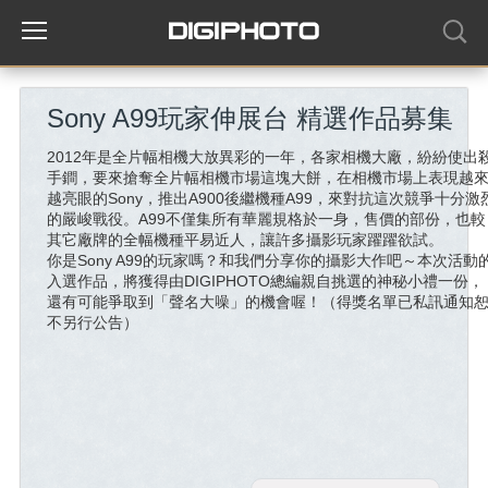
Sony A99玩家伸展台 精選作品募集
2012年是全片幅相機大放異彩的一年，各家相機大廠，紛紛使出
手鐧，要來搶奪全片幅相機市場這塊大餅，在相機市場上表現越
越亮眼的Sony，推出A900後繼機種A99，來對抗這次競爭十分激
的嚴峻戰役。A99不僅集所有華麗規格於一身，售價的部份，也較
其它廠牌的全幅機種平易近人，讓許多攝影玩家躍躍欲試。
你是Sony A99的玩家嗎？和我們分享你的攝影大作吧～本次活動
入選作品，將獲得由DIGIPHOTO總編親自挑選的神秘小禮一份，
還有可能爭取到「聲名大噪」的機會喔！（得獎名單已私訊通知
不另行公告）