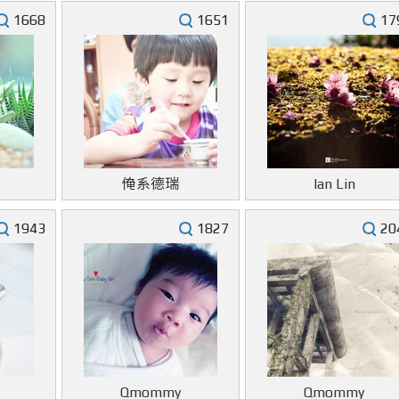
1668
1651
17
俺系德瑞
Ian Lin
1943
1827
20
Qmommy
Qmommy