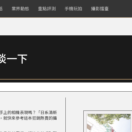
活
業界動態
重點評測
手機玩拍
攝影擂臺
淡一下
手上的相機表現嗎？「日系清新
，就快來參考這本狂銷熱賣的攝