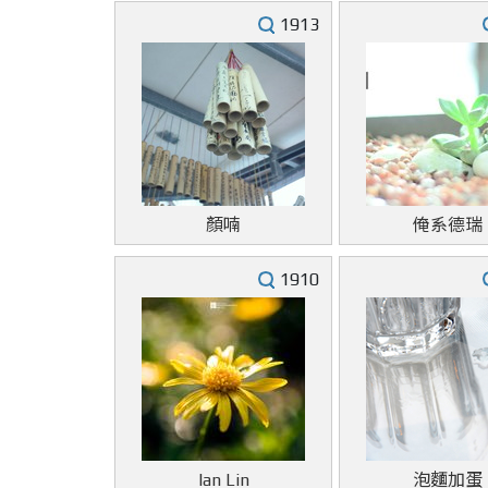
1913
顏喃
俺系德瑞
1910
Ian Lin
泡麵加蛋