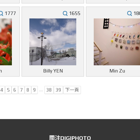
1777
1655
18
n
Billy YEN
Min Zu
…
4
5
6
7
8
9
38
39
下一頁
關注DIGIPHOTO