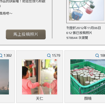
作品的訣竅喔！把這些技巧和觀
」
風格吧～
刊登於2012年11月06日
612 張已投稿照片
馬上投稿照片
978644 次瀏覽
1382
1579
18
天仁
顏喃