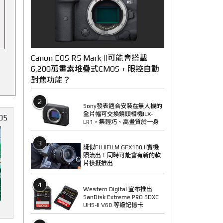
Canon EOS R5 Mark II可能會搭載
6,200萬畫素堆疊式CMOS + 眼控自動
對焦功能？
2
Sony發表適合安裝在無人機的
全片幅可交換鏡頭相機ILX-
05
LR1，集輕巧、高畫質於一身
3
疑似FUJIFILM GFX100 II實機
照流出！同時可能會有新的軟
片模擬推出
4
Western Digital 宣布推出
SanDisk Extreme PRO SDXC
UHS-II V60 等級記憶卡