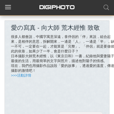
愛の寫真 - 向大師 荒木經惟 致敬
很多人都會說，中國字寓意深遠，拿伴侶的「伴」來說，組合起
來，是相伴的意思，拆解開來，一邊是「人」，一邊是「半」，
一不可，一定要在一起，才能算是「完整」。「伴侶」就是要做
此的依靠，如果少了一半，會是什麼日子？
日本攝影大師荒木經惟，以《東京日和》一書，紀錄他與愛妻陽
最後的生活，用最簡單的文字與照片，描述他對陽子的情感。
現在，我們也用攝影作品說段「愛的故事」，透過愛的溫度，傳
攝影的激情吧！
>>>活動詳情