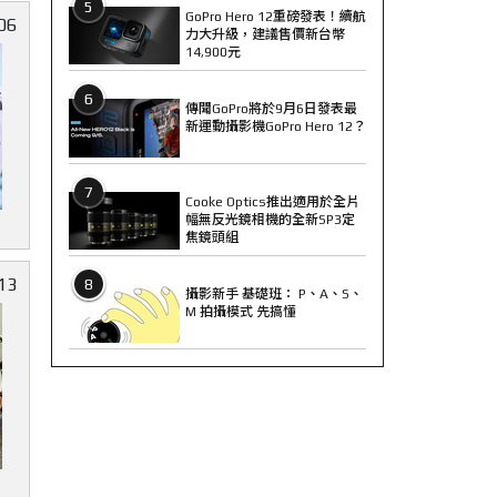
5
GoPro Hero 12重磅發表！續航
06
力大升級，建議售價新台幣
14,900元
6
傳聞GoPro將於9月6日發表最
新運動攝影機GoPro Hero 12？
7
Cooke Optics推出適用於全片
幅無反光鏡相機的全新SP3定
焦鏡頭組
13
8
攝影新手 基礎班： P、A、S、
M 拍攝模式 先搞懂