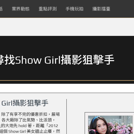
活
業界動態
重點評測
手機玩拍
攝影擂臺
Show Girl攝影狙擊手
Girl攝影狙擊手
？除了有享不完的優惠折扣，展場
好戲，各大廠除了比氣勢、比派頭，
大炮先 hold 著，距離「
2012
Show Girl 美女牆止止癢，然