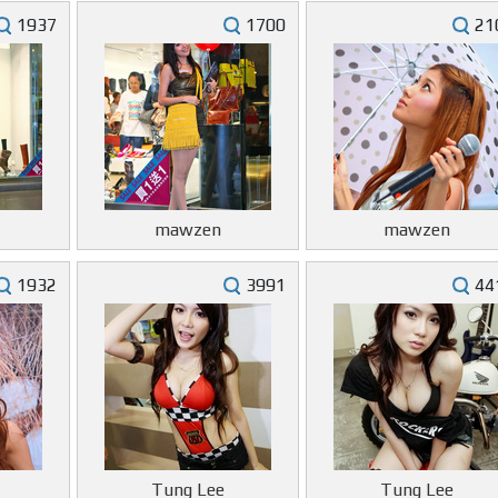
1937
1700
21
mawzen
mawzen
1932
3991
44
Tung Lee
Tung Lee