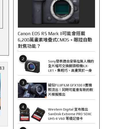
Canon EOS R5 Mark II可能會搭載
6,200萬畫素堆疊式CMOS + 眼控自動
對焦功能？
2
Sony發表適合安裝在無人機的
全片幅可交換鏡頭相機ILX-
43
LR1，集輕巧、高畫質於一身
3
疑似FUJIFILM GFX100 II實機
照流出！同時可能會有新的軟
片模擬推出
4
Western Digital 宣布推出
SanDisk Extreme PRO SDXC
UHS-II V60 等級記憶卡