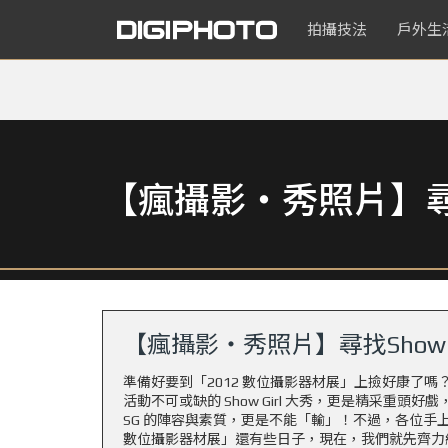
拍攝技法
戶外生
【瘋攝影‧秀照片】尋找
【瘋攝影‧秀照片】尋找Show 
準備好要到「
2012 數位攝影器材展
」上撿好康了嗎
活動不可或缺的 Show Girl 大秀，更是精采重頭
SG 的陣容與素質，更是不能「輸」！不過，各位手上的
數位攝影器材展
」還有些日子，現在，我們就先齊力組個 