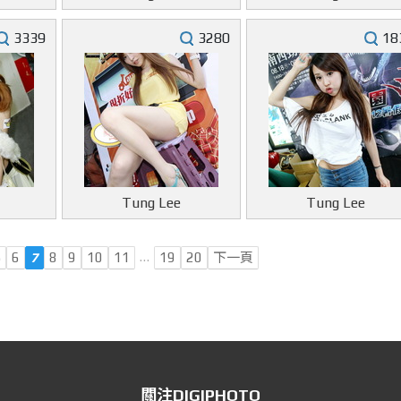
3339
3280
18
Tung Lee
Tung Lee
…
5
6
7
8
9
10
11
19
20
下一頁
關注DIGIPHOTO