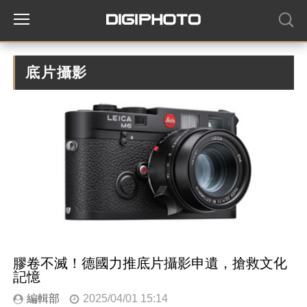
底片攝影
膠卷不滅！德國力推底片攝影申遺，搶救文化
記憶
編輯部
2025/04/01 15:14