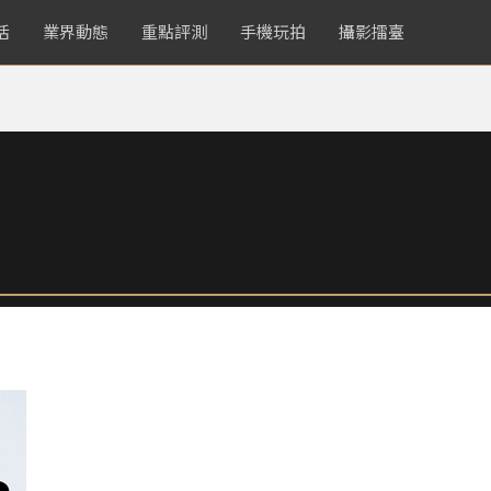
活
業界動態
重點評測
手機玩拍
攝影擂臺