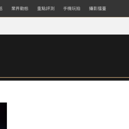
活
業界動態
重點評測
手機玩拍
攝影擂臺