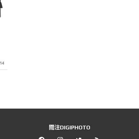
14
關注DIGIPHOTO