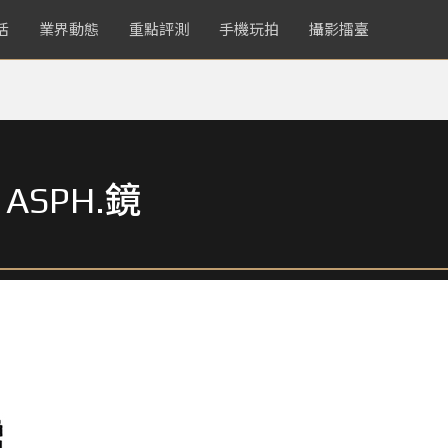
活
業界動態
重點評測
手機玩拍
攝影擂臺
4 ASPH.鏡