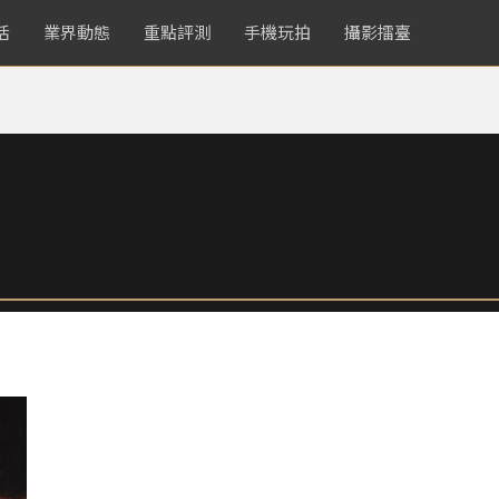
活
業界動態
重點評測
手機玩拍
攝影擂臺