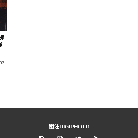
師
館
07
關注DIGIPHOTO