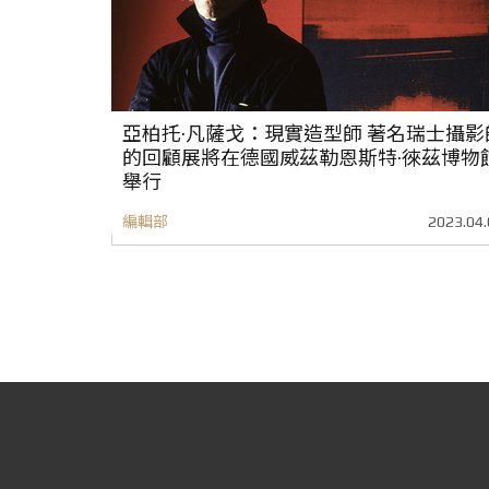
亞柏托·凡薩戈：現實造型師 著名瑞士攝影
的回顧展將在德國威茲勒恩斯特·徠茲博物
舉行
編輯部
2023.04.