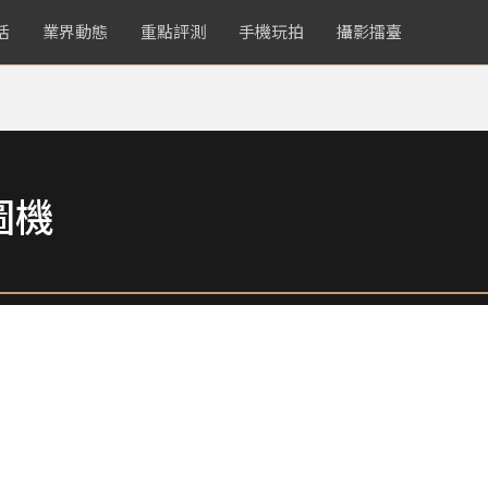
活
業界動態
重點評測
手機玩拍
攝影擂臺
圖機