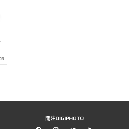
、
03
關注DIGIPHOTO