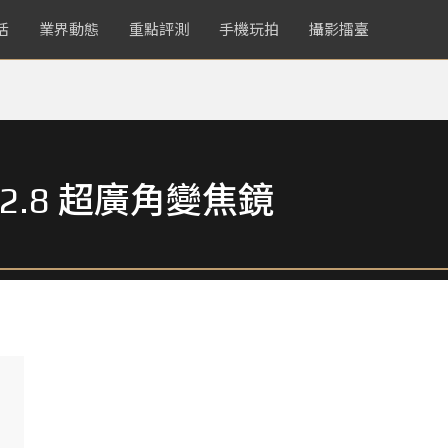
活
業界動態
重點評測
手機玩拍
攝影擂臺
 F2.8 超廣角變焦鏡