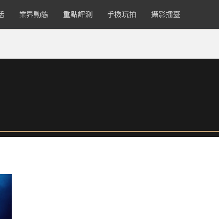
活
業界動態
重點評測
手機玩拍
攝影擂臺