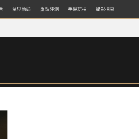
活
業界動態
重點評測
手機玩拍
攝影擂臺