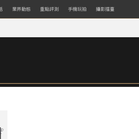
活
業界動態
重點評測
手機玩拍
攝影擂臺