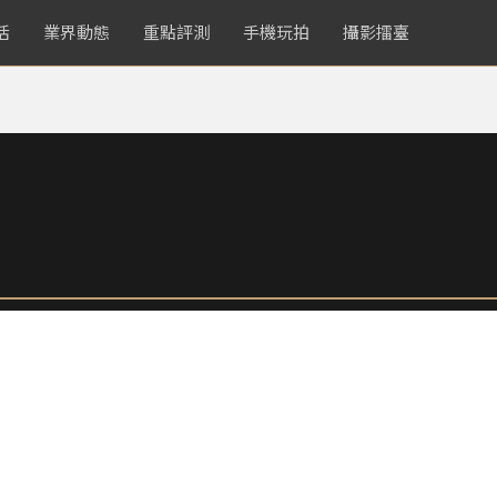
活
業界動態
重點評測
手機玩拍
攝影擂臺