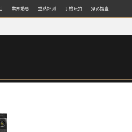
活
業界動態
重點評測
手機玩拍
攝影擂臺