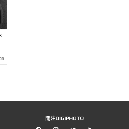
X
06
關注DIGIPHOTO