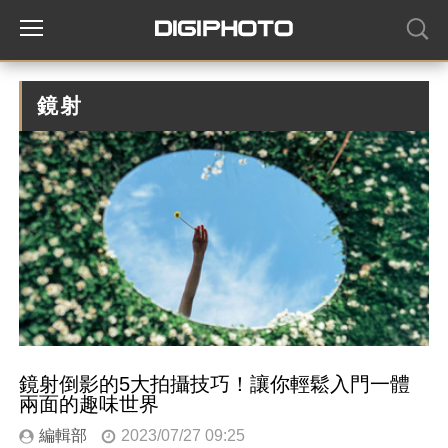
鏡射
鏡射倒影的5大拍攝技巧！讓你輕鬆入門一體
兩面的趣味世界
編輯部
2023/07/27 09:25