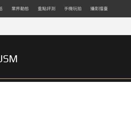
活
業界動態
重點評測
手機玩拍
攝影擂臺
 USM