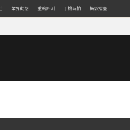
活
業界動態
重點評測
手機玩拍
攝影擂臺