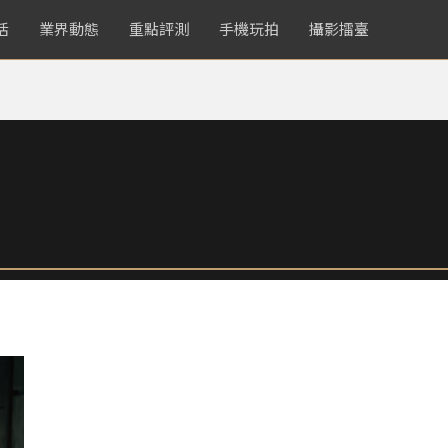
活
業界動態
重點評測
手機玩拍
攝影擂臺