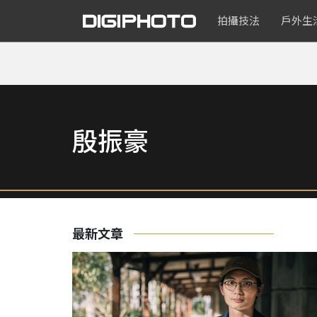
拍攝技法
戶外生
殷振豪
最新文章