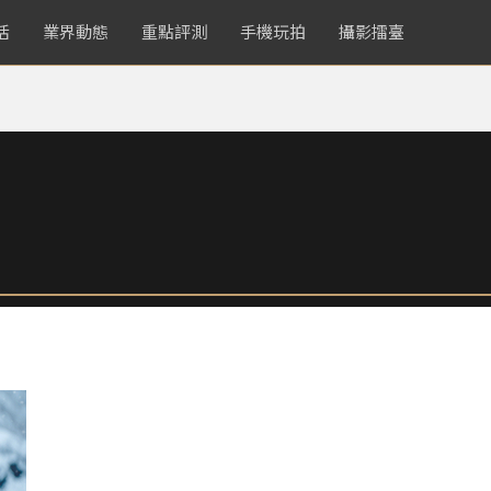
活
業界動態
重點評測
手機玩拍
攝影擂臺