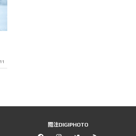
11
關注DIGIPHOTO