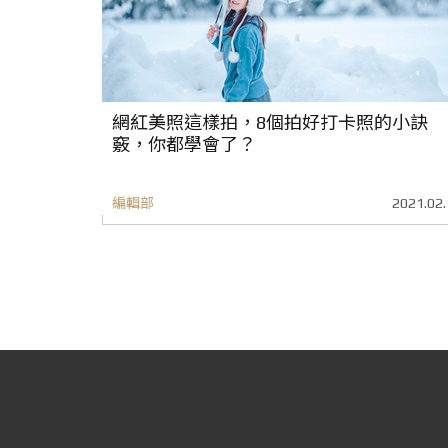
網紅美照這樣拍，8個拍好打卡照的小訣
竅，你都學會了？
編輯部
2021.02.